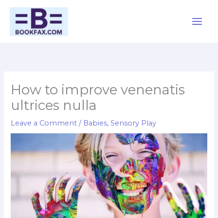
Skip
Main
to
Men
content
How to improve venenatis
ultrices nulla
Leave a Comment
/
Babies
,
Sensory Play