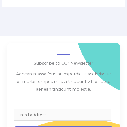
Subscribe to Our Newsletter
Aenean massa feugiat imperdiet a scelerisque
et morbi tempus massa tincidunt vitae libero
aenean tincidunt molestie.
E
m