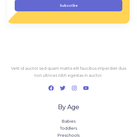
a
Subscribe
i
l
*
Velit id auctor sed quam mattis elit faucibus imperdiet duis
non ultrices nibh egestas in auctor.
By Age
Babies
Toddlers
Preschools